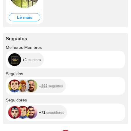
Lê mais
Seguidos
+1
Melhores Membros
+1
membro
+222
Seguidos
+222
seguidos
+71
Seguidores
+71
seguidores