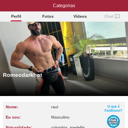
Romeodarkhot
Categorias
Perfil
Fotos
Vídeos
Chat
Romeodarkhot
Nome:
raul
O que é
FanBoost?
Eu sou:
Masculino
Naturalidade:
colombia, medellin