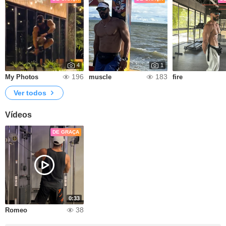
4
1
196
183
My Photos
muscle
fire
Ver todos
Vídeos
DE GRAÇA
0:33
38
Romeo