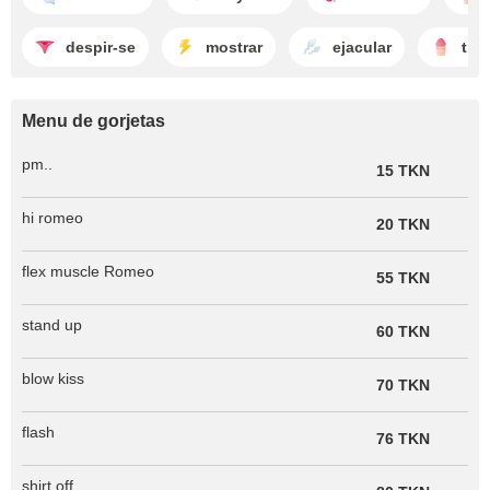
despir-se
mostrar
ejacular
tran
Menu de gorjetas
pm..
15 TKN
hi romeo
20 TKN
flex muscle Romeo
55 TKN
stand up
60 TKN
blow kiss
70 TKN
flash
76 TKN
shirt off