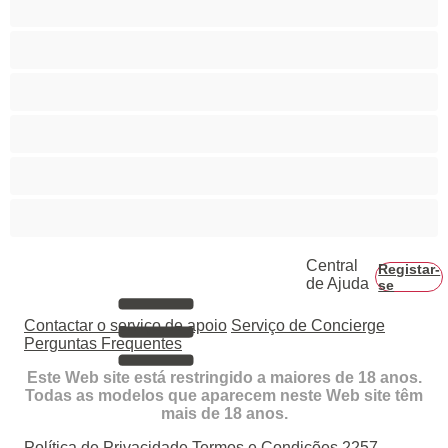
Gay
Hetero
Musculosas
Peludos
Piça Grande
Central
Registar-
de Ajuda
se
Contactar o serviço de apoio
Serviço de Concierge
Perguntas Frequentes
Este Web site está restringido a maiores de 18 anos.
Todas as modelos que aparecem neste Web site têm
mais de 18 anos.
Política de Privacidade
Termos e Condições
2257