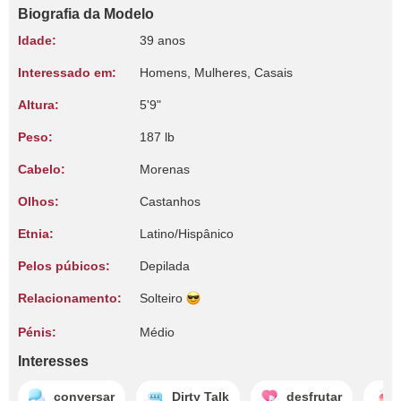
Biografia da Modelo
Idade:
39 anos
Interessado em:
Homens, Mulheres, Casais
Altura:
5'9"
Peso:
187 lb
Cabelo:
Morenas
Olhos:
Castanhos
Etnia:
Latino/Hispânico
Pelos púbicos:
Depilada
Relacionamento:
Solteiro
Pénis:
Médio
Interesses
conversar
Dirty Talk
desfrutar