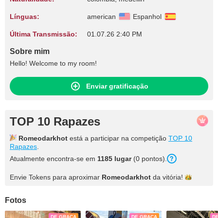
Línguas:
american
Espanhol
Última Transmissão:
01.07.26 2:40 PM
Sobre mim
Hello! Welcome to my room!
Enviar gratificação
TOP 10 Rapazes
Romeodarkhot
está a participar na competição
TOP 10
Rapazes
.
Atualmente encontra-se em
1185 lugar
(0 pontos).
Envie Tokens para aproximar
Romeodarkhot
da
vitória!
Fotos
DE GRAÇA
DE GRAÇA
D